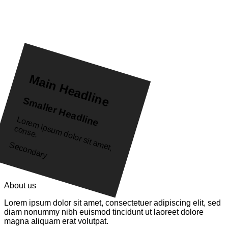
Main Headline
Smaller Headline
L
o
re
m
u
m
d
o
lo
r s
it a
m
e
t,
o
n
s
e
ip
s
c
.
Secondary
About us
Lorem ipsum dolor sit amet, consectetuer adipiscing elit, sed
diam nonummy nibh euismod tincidunt ut laoreet dolore
magna aliquam erat volutpat.