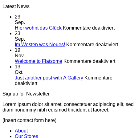
Latest News
23
Sep.
für
Hier wohnt das Glück
Kommentare deaktiviert
Hier
23
wohnt
Sep.
das
für
Im Westen was Neues!
Kommentare deaktiviert
Glück
Im
19
Westen
Nov.
für
was
Welcome to Flatsome
Kommentare deaktiviert
Welcome
Neues!
13
to
Okt.
Flatsome
Just another post with A Gallery
Kommentare
für
deaktiviert
Just
Signup for Newsletter
another
post
Lorem ipsum dolor sit amet, consectetuer adipiscing elit, sed
with
diam nonummy nibh euismod tincidunt ut laoreet.
A
Gallery
(insert contact form here)
About
Our Stores