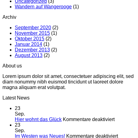
Uncategorized
(3)
Wandern auf Wangerooge
(1)
Archiv
September 2020
(2)
November 2015
(1)
Oktober 2015
(2)
Januar 2014
(1)
Dezember 2013
(2)
August 2013
(2)
About us
Lorem ipsum dolor sit amet, consectetuer adipiscing elit, sed
diam nonummy nibh euismod tincidunt ut laoreet dolore
magna aliquam erat volutpat.
Latest News
23
Sep.
für
Hier wohnt das Glück
Kommentare deaktiviert
Hier
23
wohnt
Sep.
das
für
Im Westen was Neues!
Kommentare deaktiviert