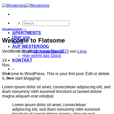
Uncategorized
APARTMENTS
Über uns
Welcome to Flatsome
CAFÉ
AUF WESTEROOG
Im Westen was Neues!
Veröffentlicht am
19. November 2015
von
Lena
Hier wohnt das Glück
KONTAKT
19
Nov.
-
Welcome to WordPress. This is your first post. Edit or delete
-
it, then start blogging!
Lorem ipsum dolor sit amet, consectetuer adipiscing elit, sed
diam nonummy nibh euismod tincidunt ut laoreet dolore
magna aliquam erat volutpat.
Lorem ipsum dolor sit amet, consectetuer
adipiscing elit, sed diam nonummy nibh euismod
tincidunt ut laoreet dolore magna aliquam erat