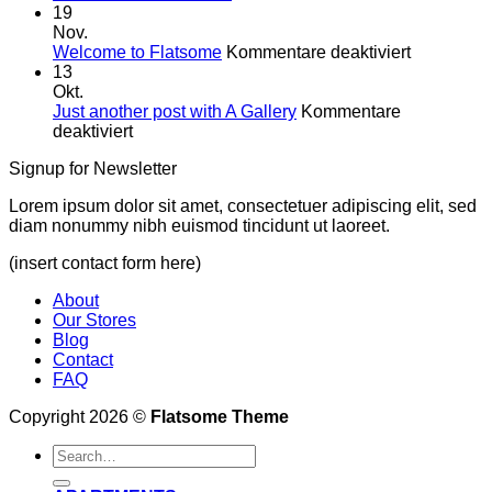
Glück
Im
19
Westen
Nov.
für
was
Welcome to Flatsome
Kommentare deaktiviert
Welcome
Neues!
13
to
Okt.
Flatsome
Just another post with A Gallery
Kommentare
für
deaktiviert
Just
Signup for Newsletter
another
post
Lorem ipsum dolor sit amet, consectetuer adipiscing elit, sed
with
diam nonummy nibh euismod tincidunt ut laoreet.
A
Gallery
(insert contact form here)
About
Our Stores
Blog
Contact
FAQ
Copyright 2026 ©
Flatsome Theme