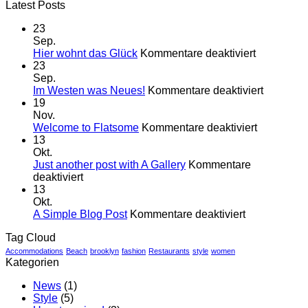
Latest Posts
23
Sep.
für
Hier wohnt das Glück
Kommentare deaktiviert
Hier
23
wohnt
Sep.
das
für
Im Westen was Neues!
Kommentare deaktiviert
Glück
Im
19
Westen
Nov.
für
was
Welcome to Flatsome
Kommentare deaktiviert
Welcome
Neues!
13
to
Okt.
Flatsome
Just another post with A Gallery
Kommentare
für
deaktiviert
Just
13
another
Okt.
post
für
A Simple Blog Post
Kommentare deaktiviert
with
A
Tag Cloud
A
Simple
Gallery
Blog
Accommodations
Beach
brooklyn
fashion
Restaurants
style
women
Kategorien
Post
News
(1)
Style
(5)