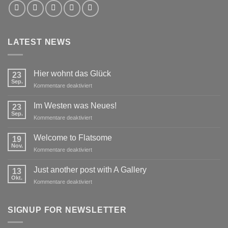
LATEST NEWS
Hier wohnt das Glück
23
Sep.
für
Kommentare deaktiviert
Hier
wohnt
Im Westen was Neues!
23
das
Sep.
für
Kommentare deaktiviert
Glück
Im
Westen
Welcome to Flatsome
19
was
Nov.
für
Kommentare deaktiviert
Neues!
Welcome
to
Just another post with A Gallery
13
Flatsome
Okt.
für
Kommentare deaktiviert
Just
another
post
SIGNUP FOR NEWSLETTER
with
A