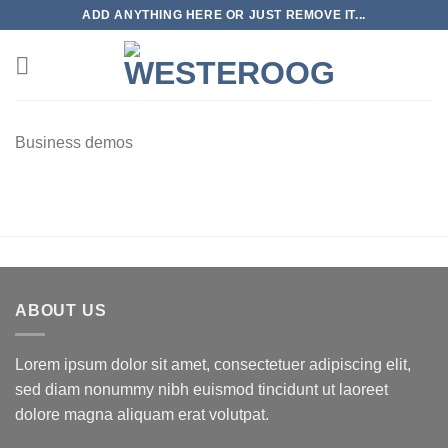
Skip
ADD ANYTHING HERE OR JUST REMOVE IT...
to
content
Business demos
ABOUT US
Lorem ipsum dolor sit amet, consectetuer adipiscing elit,
sed diam nonummy nibh euismod tincidunt ut laoreet
dolore magna aliquam erat volutpat.